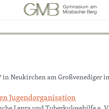
7 in Neukirchen am Großvenediger in
en Jugendorganisation
sche Lepra und Tuberkulosehilfe e. V