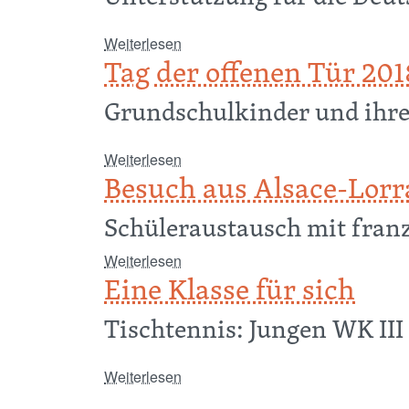
über Schüler des GMB gründen Ju
Weiterlesen
Tag der offenen Tür 201
Grundschulkinder und ihre
über Tag der offenen Tür 2018
Weiterlesen
Besuch aus Alsace-Lorr
Schüleraustausch mit fran
über Besuch aus Alsace-Lorraine
Weiterlesen
Eine Klasse für sich
Tischtennis: Jungen WK III
über Eine Klasse für sich
Weiterlesen