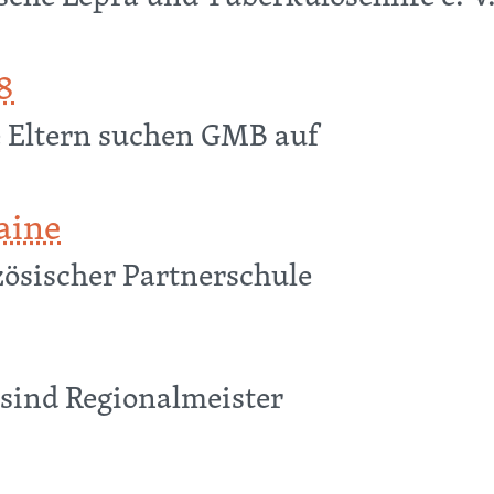
gendorganisation
8
 Eltern suchen GMB auf
aine
zösischer Partnerschule
 sind Regionalmeister