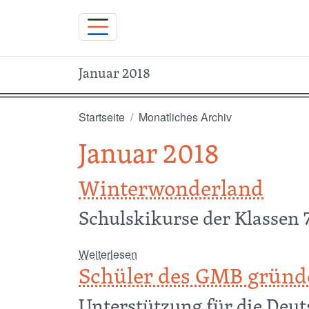
Januar 2018
Direkt zum Inhalt
Startseite
Monatliches Archiv
Januar 2018
Winterwonderland
Schulskikurse der Klassen 
über Winterwonderland
Weiterlesen
Schüler des GMB gründ
Unterstützung für die Deut